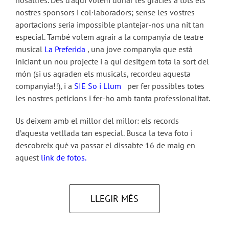
nostres sponsors i col·laboradors; sense les vostres
aportacions seria impossible plantejar-nos una nit tan
especial. També volem agrair a la companyia de teatre
musical
La Preferida
, una jove companyia que està
iniciant un nou projecte i a qui desitgem tota la sort del
món (si us agraden els musicals, recordeu aquesta
companyia!!), i a
SIE So i Llum
per fer possibles totes
les nostres peticions i fer-ho amb tanta professionalitat.
Us deixem amb el millor del millor: els records
d’aquesta vetllada tan especial. Busca la teva foto i
descobreix què va passar el dissabte 16 de maig en
aquest
link de fotos.
LLEGIR MÉS