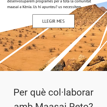
desenvoluparem programes per a tota la comunitat
maasai a Kènia. Us hi apunteu? us necessitem
LLEGIR MES
Per què col·laborar
amb Maasai Reto?