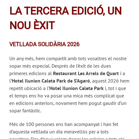
LA TERCERA EDICIÓ, UN
NOU ÈXIT
VETLLADA SOLIDÀRIA 2026
Un any més, hem compartit amb tots vosaltres el nostre
sopar més especial. Després de l’èxit de les dues
primeres edicions al
Restaurant Les Arrels de Quart
i a
l’
Hotel Ilunion Caleta Park de S’Agaró
, aquest 2026 hem
repetit ubicació a l’
Hotel Ilunion Caleta Park
i, tot i que
el temps ens ho va posar una mica més complicat que
en edicions anteriors, novament hem pogut gaudir d’un
sopar fantàstic.
Més de 100 persones ens han acompanyat i han fet
d’aquesta vetllada un dia meravellós per a tots
nosaltres. Des d’aquí volem donar les gràcies a tots els