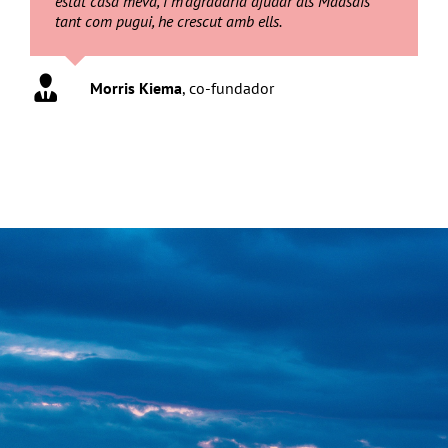
estat casa meva, i m’agradaria ajudar als Maasais
tant com pugui, he crescut amb ells.
Morris Kiema
,
co-fundador