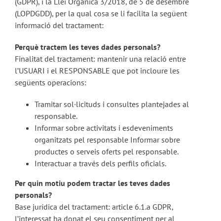
(GDPR), i la Llei Orgànica 3/2018, de 5 de desembre
(LOPDGDD), per la qual cosa se li facilita la següent
informació del tractament:
Perquè tractem les teves dades personals?
Finalitat del tractament: mantenir una relació entre
l’USUARI i el RESPONSABLE que pot incloure les
següents operacions:
Tramitar sol·licituds i consultes plantejades al
responsable.
Informar sobre activitats i esdeveniments
organitzats pel responsable Informar sobre
productes o serveis oferts pel responsable.
Interactuar a través dels perfils oficials.
Per quin motiu podem tractar les teves dades
personals?
Base jurídica del tractament: article 6.1.a GDPR,
l’interessat ha donat el seu consentiment per al