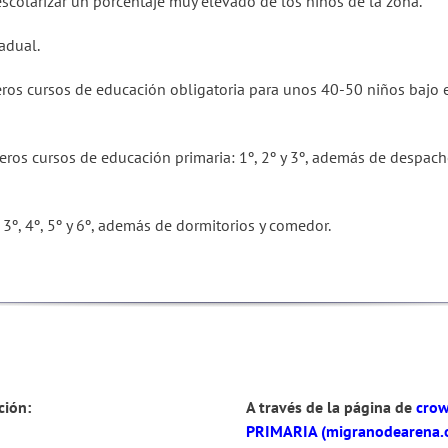
scolarizar un porcentaje muy elevado de los niños de la zona.
adual.
meros cursos de educación obligatoria para unos 40-50 niños bajo 
rimeros cursos de educación primaria: 1º, 2º y 3º, además de desp
3º, 4º, 5º y 6º, además de dormitorios y comedor.
ción:
A través de la página de
crow
PRIMARIA (migranodearena.