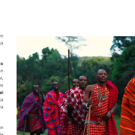
en
la
to
on
i,
yo
ai
la
ra
án
de