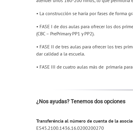
atender unos 160-200 niños, lo que permitiría e
• La construcción se haría por fases de forma gr
• FASE I de dos aulas para ofrecer los dos pri
(CBC – PrePrimary PP1 y PP2).
• FASE II de tres aulas para ofrecer los tres p
dar calidad a la escuela.
• FASE III de cuatro aulas más de primaria para 
¿Nos ayudas? Tenemos dos opciones
Transferéncia al número de cuenta de la asocia
ES45.2100.1436.16.0200200270