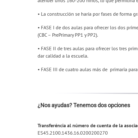
atender unos 160-200 niños, lo que permitiría e
• La construcción se haría por fases de forma gr
• FASE I de dos aulas para ofrecer los dos pri
(CBC – PrePrimary PP1 y PP2).
• FASE II de tres aulas para ofrecer los tres p
dar calidad a la escuela.
• FASE III de cuatro aulas más de primaria para 
¿Nos ayudas? Tenemos dos opciones
Transferéncia al número de cuenta de la asocia
ES45.2100.1436.16.0200200270