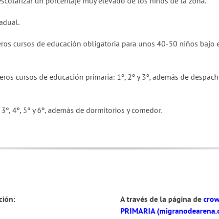
scolarizar un porcentaje muy elevado de los niños de la zona.
adual.
meros cursos de educación obligatoria para unos 40-50 niños bajo 
rimeros cursos de educación primaria: 1º, 2º y 3º, además de desp
3º, 4º, 5º y 6º, además de dormitorios y comedor.
ción:
A través de la página de
crow
PRIMARIA (migranodearena.