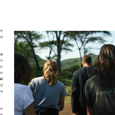
en
la
to
on
i,
yo
ai
la
ra
án
de